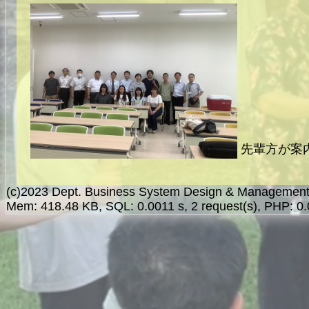
先輩方が案
(c)2023 Dept. Business System Design & Managemen
Mem: 418.48 KB, SQL: 0.0011 s, 2 request(s), PHP: 0.006