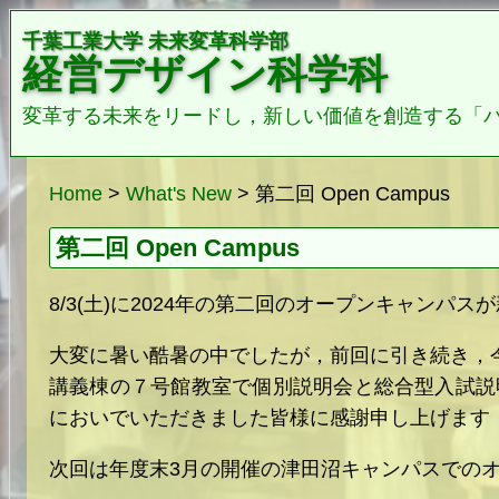
千葉工業大学 未来変革科学部
経営デザイン科学科
変革する未来をリードし，新しい価値を創造する「
Home
>
What's New
> 第二回 Open Campus
第二回 Open Campus
8/3(土)に2024年の第二回のオープンキャンパ
大変に暑い酷暑の中でしたが，前回に引き続き，
講義棟の７号館教室で個別説明会と総合型入試説
においでいただきました皆様に感謝申し上げます
次回は年度末3月の開催の津田沼キャンパスでの